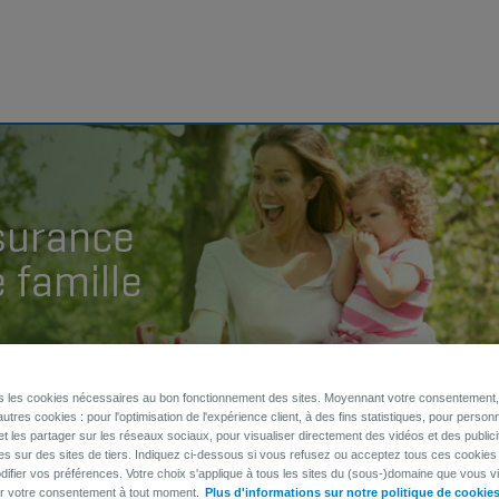
ssurance
 famille
 engagement
ns les cookies nécessaires au bon fonctionnement des sites. Moyennant votre consentement, 
utres cookies : pour l'optimisation de l'expérience client, à des fins statistiques, pour personn
et les partager sur les réseaux sociaux, pour visualiser directement des vidéos et des publici
es sur des sites de tiers. Indiquez ci-dessous si vous refusez ou acceptez tous ces cookies
ifier vos préférences. Votre choix s'applique à tous les sites du (sous-)domaine que vous vi
er votre consentement à tout moment.
Plus d'informations sur notre politique de cookie