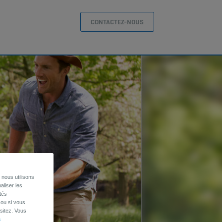
CONTACTEZ-NOUS
nous utilisons
aliser les
tés
 ou si vous
sitez. Vous
s