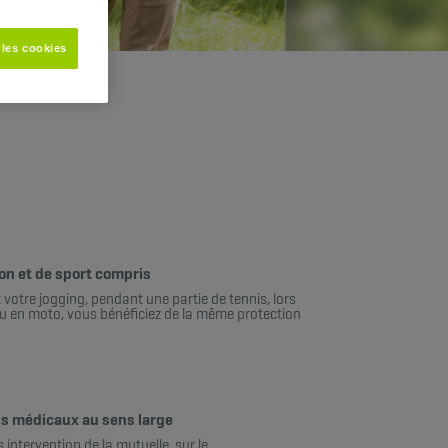
 les cookies
ion et de sport compris
votre jogging, pendant une partie de tennis, lors
u en moto, vous bénéficiez de la même protection
s médicaux au sens large
intervention de la mutuelle, sur le