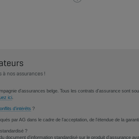
ateurs
s à nos assurances !​
agnie d'assurances belge. Tous les contrats d'assurance sont soumi
uez ici​
.
nflits d'intérêts
?
qués par AG dans le cadre de l'acceptation, de l'ét​​​endue de la garan
 standardisé ?
u document d'information standardisé sur le produit d'assurance ava