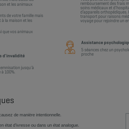
remboursement des frais mé
son et les animaux
soins médicaux et d'hospita
d’appareils orthopédiques. 
ts de votre famille mais
transport pour raisons médi
 à la maison et les
voyage pour rejoindre un enf
si que vos animaux
Assistance psychologiqu
​5 séances chez un psychol
proche
 d'invalidité
indemnisation jusqu'à
e à 100%.
iques
ficiaires causez de manière intentionnelle.
en état d'ivresse ou dans un état analogue.