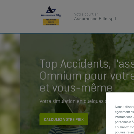
Votre courtier
Assurances Bille sprl
Top Accidents, l'a
Omnium pour votre
et vous-même
Votre simulation en quelques clics, sans
Nous utiliso
également d'a
informations 
CALCULEZ VOTRE PRIX
personnalisé
souhaitez mod
pouvez retir