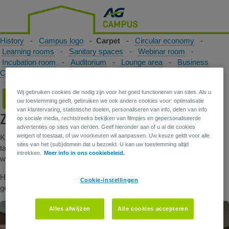
History
-
Campus logo
-
Carpet
-
Circular economy
-
Learning rooms
-
Sanitary spaces
-
Webinar room
-
Incubation room
-
Auditorium
-
Lounge area
-
Business
Center
-
Green roof
Wij gebruiken cookies die nodig zijn voor het goed functioneren van sites. Als u
VOIR LE CONTENU EN FR
uw toestemming geeft, gebruiken we ook andere cookies voor: optimalisatie
van klantervaring, statistische doelen, personaliseren van info, delen van info
Zuivere lucht, graag!
op sociale media, rechtstreeks bekijken van filmpjes en gepersonaliseerde
advertenties op sites van derden. Geef hieronder aan of u al die cookies
weigert of toestaat, of uw voorkeuren wil aanpassen. Uw keuze geldt voor alle
Kijk even naar beneden, naar je voeten. Die staan op een speciaal
sites van het (sub)domein dat u bezoekt. U kan uw toestemming altijd
tapijt. Het is gemaakt van gerecycleerd oude kleren en de vezels
intrekken.
Meer info in ons cookiebeleid.
werken als een luchtzuiveraar.
Het is dan ook het eerste tapijt ter wereld dat een certificaat heeft
Cookie-instellingen
gekregen omdat het allergieën vermindert.
Alles afwijzen
Alle cookies accepteren