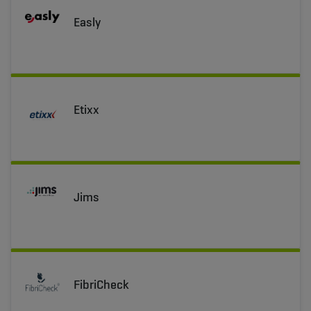
Easly
Etixx
Jims
FibriCheck