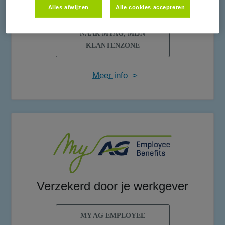
Particulieren
Alles afwijzen
Alle cookies accepteren
NAAR MYAG, MIJN
KLANTENZONE
Meer info
>
Verzekerd door je werkgever
MY AG EMPLOYEE