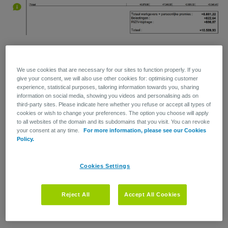
Totaal
: het totaal van alle werkgevers- en
werknemerspremies (netto en bruto) voor alle verzekerden
van deze borderelgroep.
We use cookies that are necessary for our sites to function properly. If you
give your consent, we will also use other cookies for: optimising customer
experience, statistical purposes, tailoring information towards you, sharing
Totaal werkgevers + persoonlijke premies
: totaal van de
information on social media, showing you videos and personalising ads on
netto-premies van zowel werkgevers- als
third-party sites. Please indicate here whether you refuse or accept all types of
werknemersbijdrage
cookies or wish to change your preferences. The option you choose will apply
to all websites of the domain and its subdomains that you visit. You can revoke
Belastingen
: de taks van 9,25% verschuldigd op
your consent at any time.
For more information, please see our Cookies
hospitalisatie (niet voor ambulante en dental plannen). Deze
Policy.
wordt berekend op elke individuele premie afzonderlijk.
Cookies Settings
RIZIV-bijdrage
: 10%. Deze wordt berekend op elke
individuele premie afzonderlijk.
Reject All
Accept All Cookies
Totaal
: totaalpremie die aan de werkgever wordt
opgevraagd.