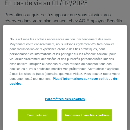
En cas de vie au 01/02/2025
Prestations acquises : à supposer que vous laissiez vos
réserves dans votre plan souscrit chez AG Employee Benefits,
il s’agit du montant brut que vous recevriez à la date de pension
prévue si vous n’étiez plus en service à partir de la date de
situation (mentionnée sur la fiche).
Nous utilisons les cookies nécessaires au bon fonctionnement des sites.
Moyennant votre consentement, nous utilisons également d'autres cookies :
Capital simulé :
vous recevrez ce montant – diminué des
pour l'optimisation de l'expérience client, à des fins statistiques, pour
personnaliser les informations et les partager sur les réseaux sociaux, pour
retenues fiscales et sociales –si vous êtes encore en vie à la
visualiser directement des vidéos et des publicités personnalisées sur des
date de pension prévue dans le règlement. Ce montant peut
sites de tiers. Indiquez ci-dessous si vous refusez ou acceptez tous ces
vous êtes versé en une fois à la date de pension.
cookies ou si vous souhaitez modifier vos préférences. Votre choix s'applique
à tous les sites du (sous-)domaine que vous visitez. Vous pouvez retirer votre
Le montant mentionné est une estimation. Plusieurs hypothèses
consentement à tout moment.
Plus d'informations sur notre politique de
sont utilisées dans le cadre de la simulation du capital. En
cookies
d'autres termes, le capital peut évoluer en cas d'adaptation de
l'engagement de pension ou de modification de certains
Paramètres des cookies
paramètres utilisés pour le calcul (par ex. salaire ou
pourcentage de temps travail). Généralement, le capital
augmente chaque année, parce que le salaire augmente
Tout refuser
Autoriser tous les cookies
(indexation, augmentations salariales…). Cependant, ce
montant peut aussi diminuer, par ex. en cas de diminution de