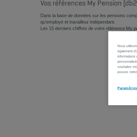
Vos références My Pension (db2
Dans la base de données sur les pensions compl
qu'employé et travailleur indépendant.
Les 15 derniers chiffres de votre référence My 
Nous utiliso
également d'a
informations 
personnalisé
souhaitez mod
pouvez retir
Paramètres