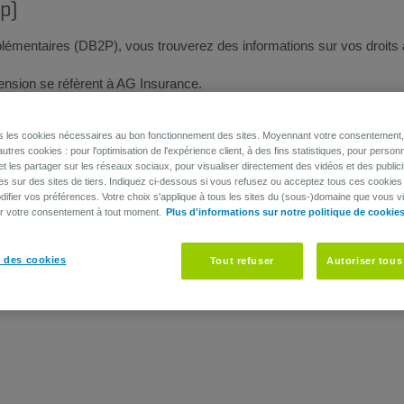
p)
émentaires (DB2P), vous trouverez des informations sur vos droits 
pension se réfèrent à AG Insurance.
ns les cookies nécessaires au bon fonctionnement des sites. Moyennant votre consentement, 
utres cookies : pour l'optimisation de l'expérience client, à des fins statistiques, pour personn
et les partager sur les réseaux sociaux, pour visualiser directement des vidéos et des publici
es sur des sites de tiers. Indiquez ci-dessous si vous refusez ou acceptez tous ces cookies
ifier vos préférences. Votre choix s'applique à tous les sites du (sous-)domaine que vous vi
er votre consentement à tout moment.
Plus d'informations sur notre politique de cookie
 des cookies
Tout refuser
Autoriser tous