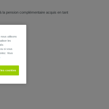
à la pension complémentaire acquis en tant
nous utilisons
aliser les
tés
 ou si vous
sitez. Vous
s
 les cookies