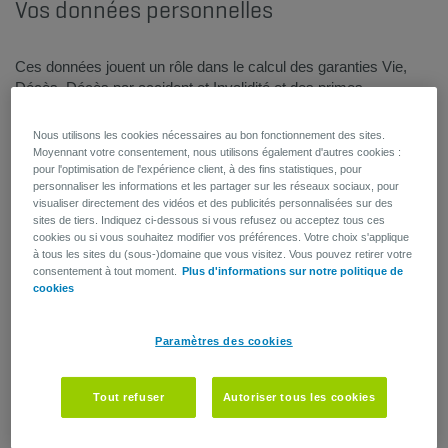
Vos données personnelles
Ces données jouent un rôle dans le calcul des garanties Vie,
Décès, Décès par accident et Invalidité et des primes.
Veuillez signaler toute modification de ces données à votre
service Human Resources et/ou votre service du personnel.
Nous utilisons les cookies nécessaires au bon fonctionnement des sites.
Moyennant votre consentement, nous utilisons également d'autres cookies :
pour l'optimisation de l'expérience client, à des fins statistiques, pour
personnaliser les informations et les partager sur les réseaux sociaux, pour
visualiser directement des vidéos et des publicités personnalisées sur des
sites de tiers. Indiquez ci-dessous si vous refusez ou acceptez tous ces
cookies ou si vous souhaitez modifier vos préférences. Votre choix s'applique
à tous les sites du (sous-)domaine que vous visitez. Vous pouvez retirer votre
consentement à tout moment.
Plus d'informations sur notre politique de
cookies
Paramètres des cookies
Tout refuser
Autoriser tous les cookies