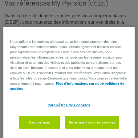
Vos références My Pension (db2p)
Dans la base de données sur les pensions complémentaires
(DB2P), vous trouverez des informations sur vos droits à la
pension complémentaire acquis en tant qu'employé et travailleur
indépendant.
Les 15 derniers chiffres de votre référence My pension se
Nous utilisons les cookies nécessaires au bon fonctionnement des sites.
Moyennant votre consentement, nous utilisons également d'autres cookies :
réfèrent à AG Insurance.
pour l'optimisation de l'expérience client, à des fins statistiques, pour
personnaliser les informations et les partager sur les réseaux sociaux, pour
visualiser directement des vidéos et des publicités personnalisées sur des
sites de tiers. Indiquez ci-dessous si vous refusez ou acceptez tous ces
cookies ou si vous souhaitez modifier vos préférences. Votre choix s'applique
à tous les sites du (sous-)domaine que vous visitez. Vous pouvez retirer votre
consentement à tout moment.
Plus d'informations sur notre politique de
cookies
Paramètres des cookies
Tout refuser
Autoriser tous les cookies