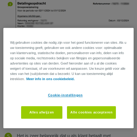
Wij gebruiken cookies die nodig zijn voor het goed functioneren van sites. Als u
uw toestemming geeft, gebruiken we ook andere cookies voor: optimalisatie
van klantervaring, statistische doelen, personaliseren van info, delen van info
op sociale media, rechtstreeks bekijken van filmpjes en gepersonaliseerde
Periode
: de betalingsopdracht wordt maandelijks
advertenties op sites van derden. Geef hieronder aan of u al die cookies
uitgegeven (in geval van maandelijkse premieopvraging).
weigert of toestaat, of uw voorkeuren wil aanpassen. Uw keuze geldt voor alle
sites van het (sub)domein dat u bezoekt. U kan uw toestemming altijd
Refertenummer
: het nummer van uw betalingsgroep.
intrekken.
Meer info in ons cookiebeleid.
Deze groep herneemt de totale bedragen van de
verschillende premieborderellen voor de referteperiode (in
Cookie-instellingen
ons voorbeeld: november 2024)
Rekening werkgever
: idem refertenummer
Alles afwijzen
Alle cookies accepteren
Het bedrag op de eerste pagina maakt de som van alle
openstaande vervaldagen.
Het is zeer belangrijk dat u als klant betaalt met