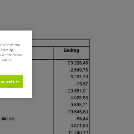
ebruiken we ook
an info op
. Geef hieronder
s van het
s accepteren