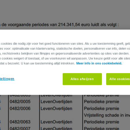
 cookies die nodig zijn voor het goed functioneren van sites. Als u uw toestemming geeft, g
s voor: optimalisatie van klantervaring, statistische doelen, personaliseren van info, delen v
a, rechtstreeks bekijken van filmpjes en gepersonaliseerde advertenties op sites van derden
ie cookies weigert of toestaat, of uw voorkeuren wil aanpassen. Uw keuze geldt voor alle site
dat u bezoekt. U kan uw toestemming altijd intrekken.
Meer info in ons cookiebeleid.
tellingen
Alles afwijzen
Alle cookie