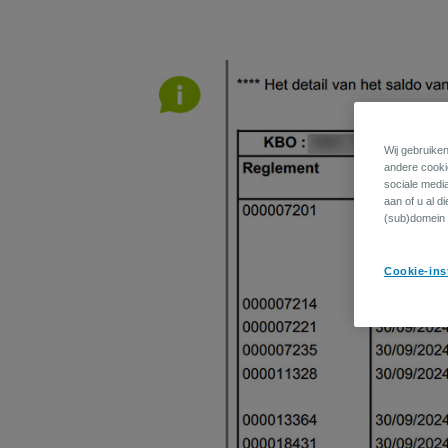
Wij gebruiken
andere cookie
sociale medi
aan of u al d
(sub)domein 
Cookie-ins