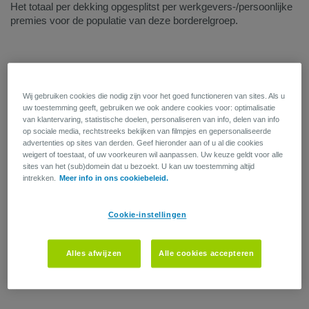
Het totaal per dekking opgesplitst per werkgevers-/persoonlijke
premies voor de populatie van deze borderelgroep.
Wij gebruiken cookies die nodig zijn voor het goed functioneren van sites. Als u
uw toestemming geeft, gebruiken we ook andere cookies voor: optimalisatie
van klantervaring, statistische doelen, personaliseren van info, delen van info
op sociale media, rechtstreeks bekijken van filmpjes en gepersonaliseerde
advertenties op sites van derden. Geef hieronder aan of u al die cookies
weigert of toestaat, of uw voorkeuren wil aanpassen. Uw keuze geldt voor alle
sites van het (sub)domein dat u bezoekt. U kan uw toestemming altijd
intrekken.
Meer info in ons cookiebeleid.
Cookie-instellingen
Alles afwijzen
Alle cookies accepteren