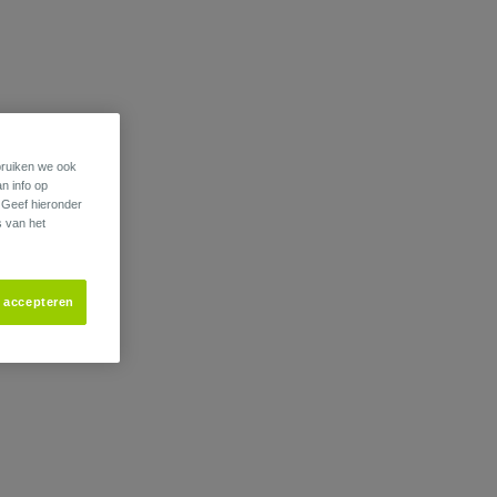
ebruiken we ook
an info op
. Geef hieronder
s van het
s accepteren