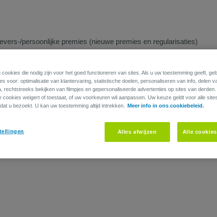
gevers-/persoonlijke premies (nieuwe premies en regularisaties)
 cookies die nodig zijn voor het goed functioneren van sites. Als u uw toestemming geeft, g
s voor: optimalisatie van klantervaring, statistische doelen, personaliseren van info, delen v
a, rechtstreeks bekijken van filmpjes en gepersonaliseerde advertenties op sites van derden
ie cookies weigert of toestaat, of uw voorkeuren wil aanpassen. Uw keuze geldt voor alle site
dat u bezoekt. U kan uw toestemming altijd intrekken.
Meer info in ons cookiebeleid.
tellingen
Alles afwijzen
Alle cookie