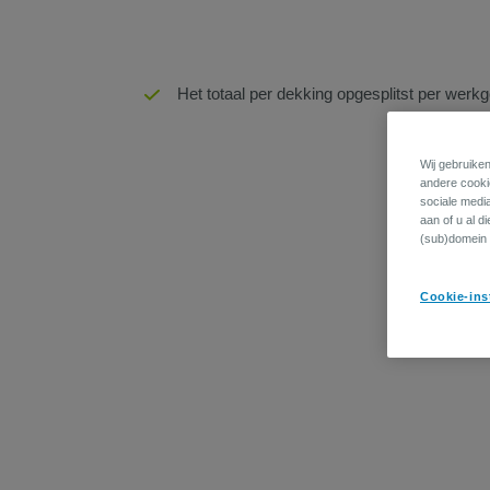
Het totaal per dekking opgesplitst per werk
Wij gebruiken
andere cookie
sociale medi
aan of u al d
(sub)domein 
Cookie-ins