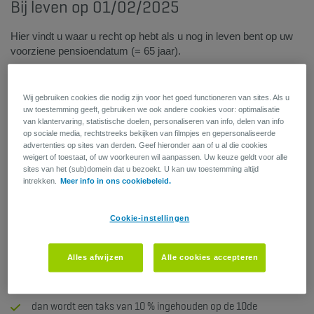
Bij leven op 01/02/2025
Hier vindt u waar u recht op hebt als u nog in leven bent op uw
voorziene pensioendatum (= 65 jaar).
Kapitaal:
Wij gebruiken cookies die nodig zijn voor het goed functioneren van sites. Als u
Wat ontvangt u bij pensionering?
uw toestemming geeft, gebruiken we ook andere cookies voor: optimalisatie
van klantervaring, statistische doelen, personaliseren van info, delen van info
Indien u uw premies fiscaal in mindering bracht en het
op sociale media, rechtstreeks bekijken van filmpjes en gepersonaliseerde
advertenties op sites van derden. Geef hieronder aan of u al die cookies
contract werd afgesloten:
weigert of toestaat, of uw voorkeuren wil aanpassen. Uw keuze geldt voor alle
sites van het (sub)domein dat u bezoekt. U kan uw toestemming altijd
vóór de 55ste verjaardag:
intrekken.
Meer info in ons cookiebeleid.
dan wordt op 60 jaar het gegeven bedrag verminderd met een
taks van 10 %
Cookie-instellingen
dan wordt op 65 jaar uw kapitaal niet meer belast.
Alles afwijzen
Alle cookies accepteren
na de 55ste verjaardag:
dan wordt een taks van 10 % ingehouden op de 10de