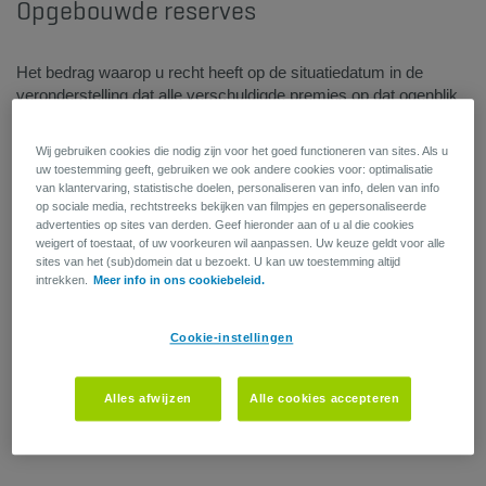
Opgebouwde reserves
Het bedrag waarop u recht heeft op de situatiedatum in de
veronderstelling dat alle verschuldigde premies op dat ogenblik
betaald zijn. In geval van niet-betaling of wijziging van de
premies zal het bedrag aangepast worden.
Wij gebruiken cookies die nodig zijn voor het goed functioneren van sites. Als u
De pensioenfiche vermeldt ook het bedrag van het voorgaande
uw toestemming geeft, gebruiken we ook andere cookies voor: optimalisatie
jaar. Op die manier kan u de evolutie van uw reserves opvolgen.
van klantervaring, statistische doelen, personaliseren van info, delen van info
op sociale media, rechtstreeks bekijken van filmpjes en gepersonaliseerde
advertenties op sites van derden. Geef hieronder aan of u al die cookies
weigert of toestaat, of uw voorkeuren wil aanpassen. Uw keuze geldt voor alle
sites van het (sub)domein dat u bezoekt. U kan uw toestemming altijd
intrekken.
Meer info in ons cookiebeleid.
Cookie-instellingen
Alles afwijzen
Alle cookies accepteren