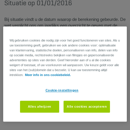
Situatie op 01/01/2016
Bij situatie vindt u de datum waarop de berekening gebeurde. De
wet verplicht ons om jaarlijks een overzicht te geven met de
situatie op 1 januari.
Wij gebruiken cookies die nodig zijn voor het goed functioneren van sites. Als u
uw toestemming geeft, gebruiken we ook andere cookies voor: optimalisatie
van klantervaring, statistische doelen, personaliseren van info, delen van info
op sociale media, rechtstreeks bekijken van filmpjes en gepersonaliseerde
advertenties op sites van derden. Geef hieronder aan of u al die cookies
weigert of toestaat, of uw voorkeuren wil aanpassen. Uw keuze geldt voor alle
sites van het (sub)domein dat u bezoekt. U kan uw toestemming altijd
intrekken.
Meer info in ons cookiebeleid.
Cookie-instellingen
Alles afwijzen
Alle cookies accepteren