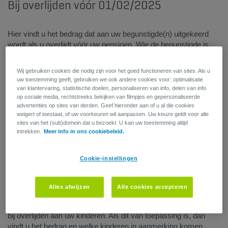
​Bij overlijden vóór 01/02/2025
Hier vindt u het bedrag dat aan uw begunstigde(n) uitgekeerd
wordt als u overlijdt vóór uw pensioen. Wie de begunstigde is,
wordt bepaald in het reglement.
U kan uw begunstigde ook zelf aanduiden door dit
document
in
Wij gebruiken cookies die nodig zijn voor het goed functioneren van sites. Als u
te vullen.
uw toestemming geeft, gebruiken we ook andere cookies voor: optimalisatie
van klantervaring, statistische doelen, personaliseren van info, delen van info
Het vermelde bedrag is een brutobedrag dat verminderd wordt
op sociale media, rechtstreeks bekijken van filmpjes en gepersonaliseerde
advertenties op sites van derden. Geef hieronder aan of u al die cookies
met sociale en fiscale afhoudingen, en dat net als het kapitaal bij
weigert of toestaat, of uw voorkeuren wil aanpassen. Uw keuze geldt voor alle
leven kan evolueren.
sites van het (sub)domein dat u bezoekt. U kan uw toestemming altijd
Meer informatie over
de fiscaliteit, de aangifte aan de
intrekken.
Meer info in ons cookiebeleid.
belastingen en de successierechten
?
Cookie-instellingen
Opgelet: als het bedrag bij overlijden = 0,00 EUR, dan bent u
niet verzekerd bij overlijden. Als u overlijdt, wordt er geen enkel
bedrag uitbetaald.
Alles afwijzen
Alle cookies accepteren
Jaarlijkse wezenrente: dit is een mogelijke bijkomende uitkering
bij overlijden aan uw kinderen. Als dit van toepassing is, dan
vindt u het bedrag en welke kinderen in aanmerking komen