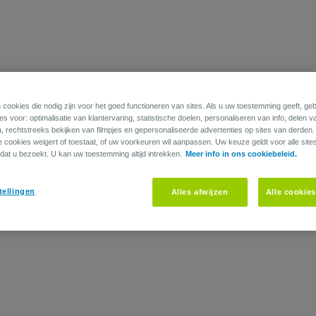
werkgever en/of uzelf storten voor uw kapitaal leven en/of overlijden
 cookies die nodig zijn voor het goed functioneren van sites. Als u uw toestemming geeft, g
s voor: optimalisatie van klantervaring, statistische doelen, personaliseren van info, delen v
a, rechtstreeks bekijken van filmpjes en gepersonaliseerde advertenties op sites van derden
ie cookies weigert of toestaat, of uw voorkeuren wil aanpassen. Uw keuze geldt voor alle site
dat u bezoekt. U kan uw toestemming altijd intrekken.
Meer info in ons cookiebeleid.
tellingen
Alles afwijzen
Alle cookie