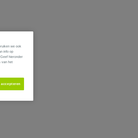
.
ebruiken we ook
an info op
. Geef hieronder
s van het
s accepteren