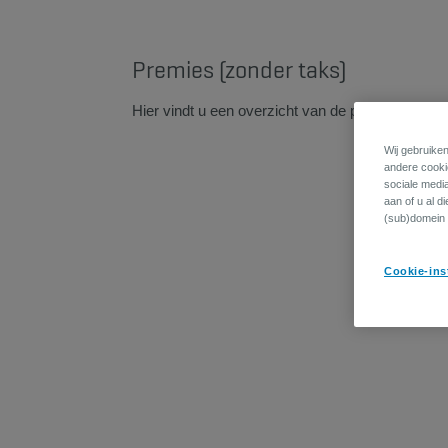
Premies (zonder taks)
Hier vindt u een overzicht van de premies die uw 
Wij gebruiken
andere cookie
sociale medi
aan of u al d
(sub)domein 
Cookie-ins