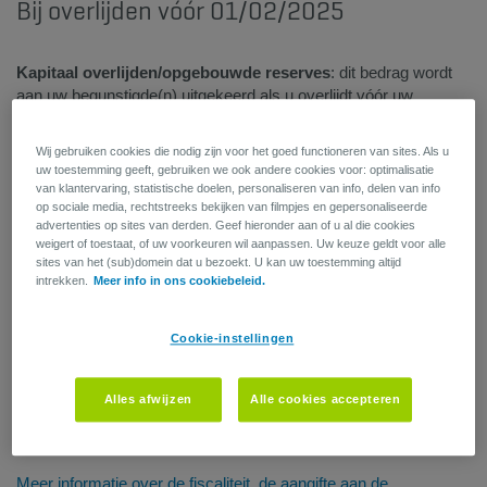
Bij overlijden vóór 01/02/2025
Kapitaal overlijden/opgebouwde reserves
: dit bedrag wordt
aan uw begunstigde(n) uitgekeerd als u overlijdt vóór uw
pensioen. Wie uw begunstigde is, wordt bepaald in het
reglement. Als de volgorde niet aangepast is aan uw situatie,
Wij gebruiken cookies die nodig zijn voor het goed functioneren van sites. Als u
kan u van deze keuze afwijken door dit document in te vullen.
uw toestemming geeft, gebruiken we ook andere cookies voor: optimalisatie
Het vermelde bedrag is een brutobedrag.
van klantervaring, statistische doelen, personaliseren van info, delen van info
op sociale media, rechtstreeks bekijken van filmpjes en gepersonaliseerde
advertenties op sites van derden. Geef hieronder aan of u al die cookies
Kapitaal overlijden/opgebouwde reserve winstdeelname
:
weigert of toestaat, of uw voorkeuren wil aanpassen. Uw keuze geldt voor alle
een bedrag bovenop het bedrag bij overlijden dat AG Employee
sites van het (sub)domein dat u bezoekt. U kan uw toestemming altijd
Benefits bij uw overlijden uitkeert aan uw begunstigde(n). De
intrekken.
Meer info in ons cookiebeleid.
winstdeelname overlijden wordt meestal uitgedrukt als een
herzienbaar percentage van het kapitaal overlijden en evolueert
Cookie-instellingen
in dezelfde zin als dat kapitaal.
Het bedrag dat u effectief zal ontvangen, wordt bepaald door de
Alles afwijzen
Alle cookies accepteren
fiscale wetgeving die van kracht is op het ogenblik dat uw
kapitaal wordt uitbetaald.
Meer informatie over de fiscaliteit, de aangifte aan de