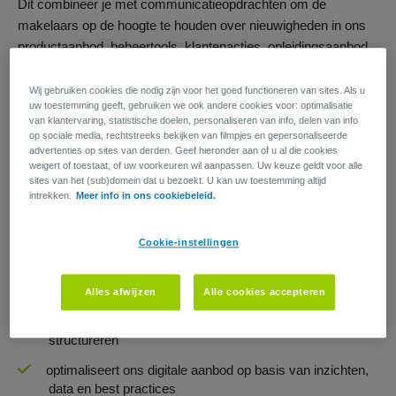
Dit combineer je met communicatieopdrachten om de
makelaars op de hoogte te houden over nieuwigheden in ons
productaanbod, beheertools, klantenacties, opleidingsaanbod
enz.
Wij gebruiken cookies die nodig zijn voor het goed functioneren van sites. Als u
Jouw verantwoordelijkheden
uw toestemming geeft, gebruiken we ook andere cookies voor: optimalisatie
van klantervaring, statistische doelen, personaliseren van info, delen van info
Digitale marketing & innovatie
op sociale media, rechtstreeks bekijken van filmpjes en gepersonaliseerde
Je tilt onze digitale marketingaanpak naar een hoger niveau
advertenties op sites van derden. Geef hieronder aan of u al die cookies
weigert of toestaat, of uw voorkeuren wil aanpassen. Uw keuze geldt voor alle
en:
sites van het (sub)domein dat u bezoekt. U kan uw toestemming altijd
intrekken.
Meer info in ons cookiebeleid.
denkt mee over de verdere ontwikkeling van het digitale
luik in ons marketingaanbod voor de makelaars
(Marketing4Brokers)
Cookie-instellingen
werkt hiervoor nauw samen met collega’s die vandaag al
stappen zetten in digitale marketing
Alles afwijzen
Alle cookies accepteren
helpt om deze initiatieven verder te versnellen en te
structureren
optimaliseert ons digitale aanbod op basis van inzichten,
data en best practices