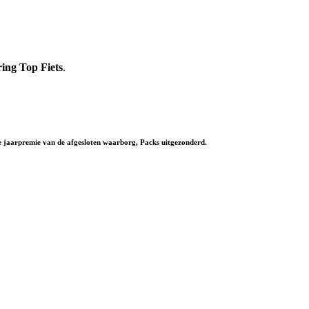
ing Top Fiets
.
te jaarpremie van de afgesloten waarborg, Packs uitgezonderd.