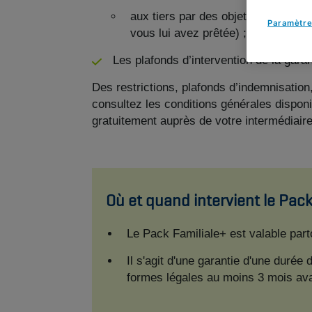
aux tiers par des objets que vous p
Paramètre
vous lui avez prêtée) ;
Les plafonds d’intervention de la garan
Des restrictions, plafonds d’indemnisation
consultez les conditions générales disponi
gratuitement auprès de votre intermédiaire
Où et quand intervient le Pack
Le Pack Familiale+ est valable par
Il s'agit d'une garantie d'une durée
formes légales au moins 3 mois avan