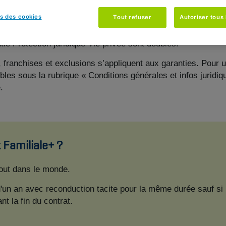
rêtez (exemple : l'abri de jardin de votre voisin prend feu 
s des cookies
Tout refuser
Autoriser tous 
tie Protection juridique Vie privée sont doublés.
, franchises et exclusions s’appliquent aux garanties. Pour u
bles sous la rubrique « Conditions générales et infos juridi
.
 Familiale+ ?
tout dans le monde.
 d'un an avec reconduction tacite pour la même durée sauf si
t la fin du contrat.