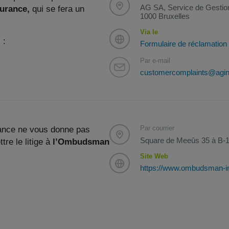
AG SA, Service de Gestion
surance,
qui se fera un
1000 Bruxelles
Via le
 :
Formulaire de réclamation
Par e-mail
customercomplaints@agin
Par courrier
rance ne vous donne pas
Square de Meeûs 35 à B-1
tre le litige à
l’Ombudsman
Site Web
https://www.ombudsman-i