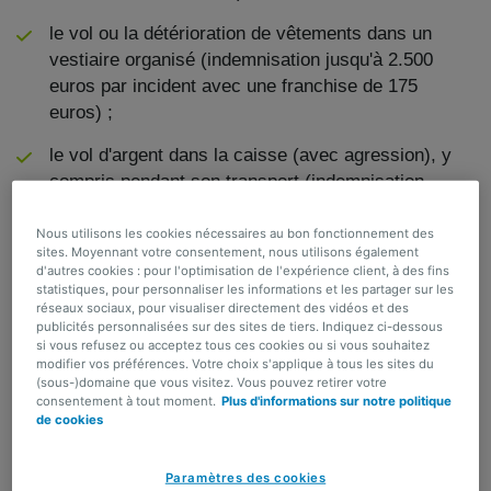
le vol ou la détérioration de vêtements dans un
vestiaire organisé (indemnisation jusqu'à 2.500
euros par incident avec une franchise de 175
euros) ;
le vol d'argent dans la caisse (avec agression), y
compris pendant son transport (indemnisation
jusqu'à 2.500 euros par incident avec une franchise
de 175 euros) ;
Nous utilisons les cookies nécessaires au bon fonctionnement des
sites. Moyennant votre consentement, nous utilisons également
d'autres cookies : pour l'optimisation de l'expérience client, à des fins
les dommages aux (im)meubles (salle, tente, DJ
statistiques, pour personnaliser les informations et les partager sur les
set, etc.) que vous louez ou utilisez en tant
réseaux sociaux, pour visualiser directement des vidéos et des
publicités personnalisées sur des sites de tiers. Indiquez ci-dessous
qu'organisateur (montant assuré de 50.000 ou
si vous refusez ou acceptez tous ces cookies ou si vous souhaitez
150.000 euros avec une franchise de
modifier vos préférences. Votre choix s'applique à tous les sites du
respectivement 500 ou 1.500 euros) ;
(sous-)domaine que vous visitez. Vous pouvez retirer votre
consentement à tout moment.
Plus d'informations sur notre politique
de cookies
les frais médicaux découlant d'un accident survenu
pendant l'événement (indemnisation jusqu'à 7.500
euros par personne assurée avec une franchise de
Paramètres des cookies