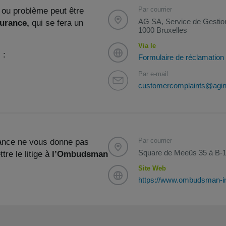
Par courrier
 ou problème peut être
AG SA, Service de Gestion
surance,
qui se fera un
1000 Bruxelles
Via le
 :
Formulaire de réclamation
Par e-mail
customercomplaints@agin
Par courrier
rance ne vous donne pas
Square de Meeûs 35 à B-1
tre le litige à
l’Ombudsman
Site Web
https://www.ombudsman-i