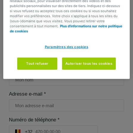
réseaux sociaux, pour visualiser directement des vidéos et des
publicités personnalisées sur des sites de tiers. Indiquez ci-dessous
Caractère(s) restant(s) :
438
si vous refusez ou acceptez tous ces cookies ou si vous souhaitez
modifier vos préférences. Votre choix s'applique à tous les sites du
(sous-)domaine que vous visitez. Vous pouvez retirer votre
consentement à tout moment.
Plus d'informations sur notre politique
Mes données *
de cookies
Prénom *
Paramètres des cookies
Tout refuser
Autoriser tous les cookies
Nom *
Adresse e-mail *
Numéro de téléphone *
+32