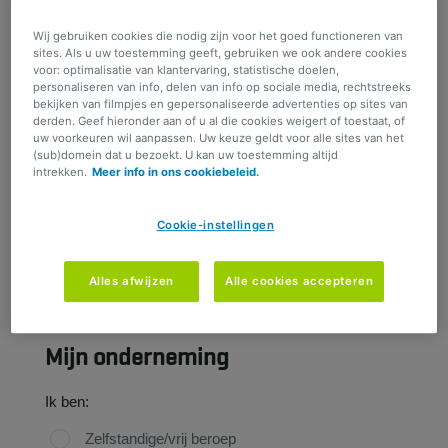
Mijn vraag betreft:
Wij gebruiken cookies die nodig zijn voor het goed functioneren van
Financiële bescherming
sites. Als u uw toestemming geeft, gebruiken we ook andere cookies
Verzeker de continuïteit van uw bedrijf na schade
voor: optimalisatie van klantervaring, statistische doelen,
met de verzekering Financiële bescherming.
personaliseren van info, delen van info op sociale media, rechtstreeks
bekijken van filmpjes en gepersonaliseerde advertenties op sites van
derden. Geef hieronder aan of u al die cookies weigert of toestaat, of
uw voorkeuren wil aanpassen. Uw keuze geldt voor alle sites van het
(sub)domein dat u bezoekt. U kan uw toestemming altijd
intrekken.
Meer info in ons cookiebeleid.
Cookie-instellingen
Overblijvende teken(s) :
500
Alles afwijzen
Alle cookies accepteren
Mijn onderneming
Ik ben:
Zelfstandige/vrij beroep