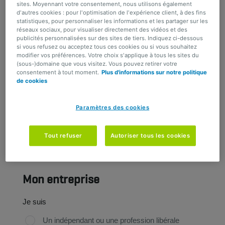
Ma demande concerne :
sites. Moyennant votre consentement, nous utilisons également
d'autres cookies : pour l'optimisation de l'expérience client, à des fins
Assurance décès capital décroissant
statistiques, pour personnaliser les informations et les partager sur les
réseaux sociaux, pour visualiser directement des vidéos et des
Protégez votre entreprise contre les
publicités personnalisées sur des sites de tiers. Indiquez ci-dessous
conséquences d'un décès.
si vous refusez ou acceptez tous ces cookies ou si vous souhaitez
modifier vos préférences. Votre choix s'applique à tous les sites du
(sous-)domaine que vous visitez. Vous pouvez retirer votre
consentement à tout moment.
Plus d'informations sur notre politique
de cookies
Paramètres des cookies
Tout refuser
Autoriser tous les cookies
Caractère(s) restant(s) :
500
Mon entreprise
Je suis
Un indépendant ou une profession libérale