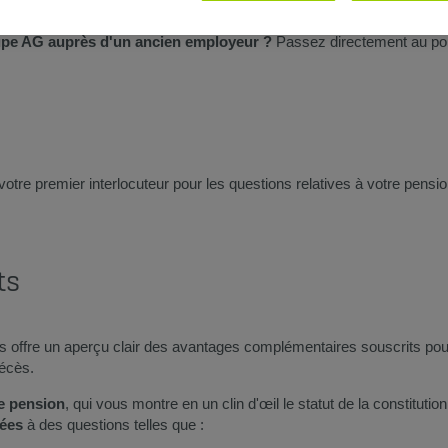
upe AG auprès d'un ancien employeur ?
Passez directement au poi
otre premier interlocuteur pour les questions relatives à votre pensi
ts
 offre un aperçu clair des avantages complémentaires souscrits p
décès.
de pension
, qui vous montre en un clin d'œil le statut de la constitut
sées
à des questions telles que :