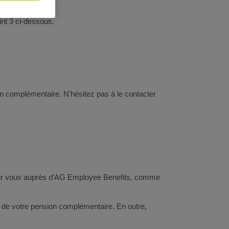
nt 3 ci-dessous.
on complémentaire. N'hésitez pas à le contacter
our vous auprès d'AG Employee Benefits, comme
ion de votre pension complémentaire. En outre,