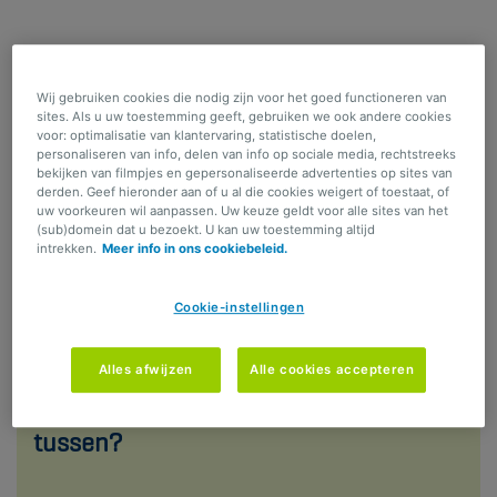
De
partner
van de voornaamste bestuurder is ook
gedekt
aan het stuur van een huurwagen in het
Wij gebruiken cookies die nodig zijn voor het goed functioneren van
buitenland.
sites. Als u uw toestemming geeft, gebruiken we ook andere cookies
voor: optimalisatie van klantervaring, statistische doelen,
Op deze waarborgen gelden beperkingen, tussenkomstplafonds,
personaliseren van info, delen van info op sociale media, rechtstreeks
bekijken van filmpjes en gepersonaliseerde advertenties op sites van
vrijstellingen en uitsluitingen. Voor een gedetailleerde beschrijving
derden. Geef hieronder aan of u al die cookies weigert of toestaat, of
uw voorkeuren wil aanpassen. Uw keuze geldt voor alle sites van het
van onze waarborgen kan je de algemene voorwaarden lezen die
(sub)domein dat u bezoekt. U kan uw toestemming altijd
intrekken.
Meer info in ons cookiebeleid.
beschikbaar zijn onder de rubriek 'Algemene voorwaarden en
juridische informatie'. Je kan die gratis verkrijgen bij je
Cookie-instellingen
tussenpersoon.
Alles afwijzen
Alle cookies accepteren
Waar en wanneer komt BA Max XL
tussen?