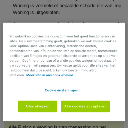
Woning is vermeld of bepaalde schade die van Top
Woning is uitgesloten.
Aan je woning, je inboedel en de voorwerpen die
je zijn toevertrouwd
Wij gebruiken cookies die nodig zijn voor het goed functioneren van
Kosten voor sanering van
de bodem die door
sites. Als u uw toestemming geeft, gebruiken we ook andere cookies
voor: optimalisatie van klantervaring, statistische doelen,
stookolie is vervuild
tot maximaal
39.398,50 euro
personaliseren van info, delen van info op sociale media, rechtstreeks
(geindexeerd bedrag aan ABEX 1048)
bekijken van filmpjes en gepersonaliseerde advertenties op sites van
derden. Geef hieronder aan of u al die cookies weigert of toestaat, of
uw voorkeuren wil aanpassen. Uw keuze geldt voor alle sites van het
Voor deze waarborg gelden tussenkomstplafonds, vrijstellingen en
(sub)domein dat u bezoekt. U kan uw toestemming altijd
uitsluitingen. Een gedetailleerde beschrijving vind je in de algemene
intrekken.
Meer info in ons cookiebeleid.
voorwaarden en in de clausule ‘Alle Risico’s Woning’, onder de rubriek
'Algemene voorwaarden en juridische informatie', of gratis bij je
Cookie-instellingen
tussenpersoon.
Alles afwijzen
Alle cookies accepteren
Waar en wanneer ben ik verzekerd?
Alle Risico’s Woning is van toepassing op het