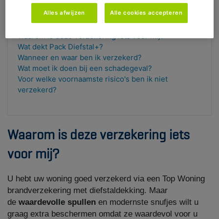
Alles afwijzen
Alle cookies accepteren
Waarom is deze verzekering iets voor mij?
Wat dekt Pack Diefstal+?
Wanneer en waar ben ik verzekerd?
Wat moet ik doen bij een schadegeval?
Voor welke voornaamste risico's ben ik niet
verzekerd?
Waarom is deze verzekering iets
voor mij?
U hebt uw woning goed verzekerd via een Top Woning
brandverzekering met diefstaldekking. Maar
de
waardevolle spullen
en modernste snufjes wilt u
graag extra beschermen omdat ze waardevol voor u