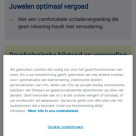
Juwelen optimaal vergoed
Met een comfortabele schadevergoeding die
geen rekening houdt met veroudering.
Psychologische bijstand en vergoeding
medische kosten
Wij gebruiken cookies die nodig zijn voor het goed functioneren van
sites. Als u uw toestemming geeft, gebruiken we ook andere cookies
Vergoeding van uw medische kosten en 5
voor: optimalisatie van klantervaring, statistische doelen,
sessies bij een psycholoog zodat een diefstal,
personaliseren van info, delen van info op sociale media, rechtstreeks
bekijken van filmpjes en gepersonaliseerde advertenties op sites van
agressie bij een diefstal(poging) of homejacking
derden. Geef hieronder aan of u al die cookies weigert of toestaat, of
geen trauma blijft.
uw voorkeuren wil aanpassen. Uw keuze geldt voor alle sites van het
(sub)domein dat u bezoekt. U kan uw toestemming altijd
intrekken.
Meer info in ons cookiebeleid.
Zie ook:
Cookie-instellingen