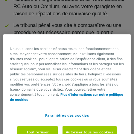
RC Auto ou Omnium, ou avec votre garagiste en
raison de réparations de mauvaise qualité.
Le tribunal pénal vous cite à comparaître ou une
procédure est nécessaire parce que la partie
adverse continue à contester sa responsabilité ?
Vous choisissez librement l'avocat qui défend vos
Nous utilisons les cookies nécessaires au bon fonctionnement des
intérêts.
sites. Moyennant votre consentement, nous utilisons également
d'autres cookies : pour l'optimisation de l'expérience client, à des fins
statistiques, pour personnaliser les informations et les partager sur les
Intervention jusqu'à 75.000 euros pour les frais de
réseaux sociaux, pour visualiser directement des vidéos et des
procédure et les honoraires de votre avocat ou de
publicités personnalisées sur des sites de tiers. Indiquez ci-dessous
si vous refusez ou acceptez tous ces cookies ou si vous souhaitez
votre expert technique.
modifier vos préférences. Votre choix s'applique à tous les sites du
(sous-)domaine que vous visitez. Vous pouvez retirer votre
Intervention pour les dommages à votre véhicule et
consentement à tout moment.
Plus d'informations sur notre politique
jusqu'à 15.000 euros pour vos autres dommages si
de cookies
un responsable identifié ne peut pas payer votre
indemnisation (attention : ceci s'applique
Paramètres des cookies
uniquement aux dommages résultant d'un accident
de la route).
Tout refuser
Autoriser tous les cookies