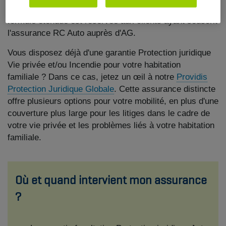
La garantie optionnelle Protection juridique Auto -
formule étendue est réservée aux clients ayant souscrit
l'assurance RC Auto auprès d'AG.
Vous disposez déjà d'une garantie Protection juridique
Vie privée et/ou Incendie pour votre habitation
familiale ? Dans ce cas, jetez un œil à notre
Providis
Protection Juridique Globale
. Cette assurance distincte
offre plusieurs options pour votre mobilité, en plus d'une
couverture plus large pour les litiges dans le cadre de
votre vie privée et les problèmes liés à votre habitation
familiale.
Où et quand intervient mon assurance
?