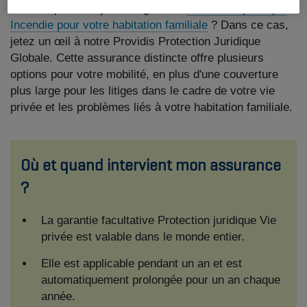
Vous disposez déjà d'une garantie
Protection juridique
Incendie pour votre habitation familiale
? Dans ce cas,
jetez un œil à notre Providis Protection Juridique
Globale. Cette assurance distincte offre plusieurs
options pour votre mobilité, en plus d'une couverture
plus large pour les litiges dans le cadre de votre vie
privée et les problèmes liés à votre habitation familiale.
Où et quand intervient mon assurance
?
La garantie facultative Protection juridique Vie
privée est valable dans le monde entier.
Elle est applicable pendant un an et est
automatiquement prolongée pour un an chaque
année.