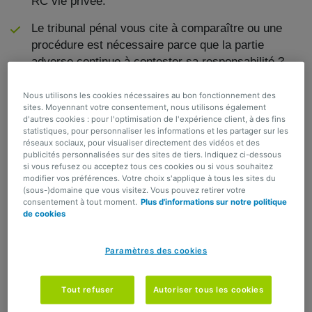
RC vie privée.
Le tribunal pénal vous cite à comparaître ou une
procédure est nécessaire parce que la partie
adverse continue à contester sa responsabilité ?
Vous choisissez librement l'avocat qui défend vos
intérêts.
Nous utilisons les cookies nécessaires au bon fonctionnement des
sites. Moyennant votre consentement, nous utilisons également
d'autres cookies : pour l'optimisation de l'expérience client, à des fins
Intervention jusqu'à 90.000 euros pour les frais de
statistiques, pour personnaliser les informations et les partager sur les
procédure et les honoraires de votre avocat ou de
réseaux sociaux, pour visualiser directement des vidéos et des
votre expert technique.
publicités personnalisées sur des sites de tiers. Indiquez ci-dessous
si vous refusez ou acceptez tous ces cookies ou si vous souhaitez
modifier vos préférences. Votre choix s'applique à tous les sites du
Intervention jusqu'à 15.000 euros si un responsable
(sous-)domaine que vous visitez. Vous pouvez retirer votre
identifié ne peut pas payer votre indemnisation (y
consentement à tout moment.
Plus d'informations sur notre politique
de cookies
compris si vous avez été victime de coups et
blessures volontaires).
Paramètres des cookies
La garantie optionnelle Protection juridique Vie privée
est réservée aux clients qui ont souscrit l'assurance
Tout refuser
Autoriser tous les cookies
responsabilité Top Familiale auprès d'AG.