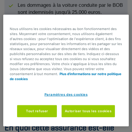
Les dommages à la voiture conduite par le BOB
sont indemnisés jusqu'à 25.000 euros.
Nous utilisons les cookies nécessaires au bon fonctionnement des
sites. Moyennant votre consentement, nous utilisons également
d'autres cookies : pour l'optimisation de l'expérience client, à des fins
Voir aussi :
statistiques, pour personnaliser les informations et les partager sur les
réseaux sociaux, pour visualiser directement des vidéos et des
publicités personnalisées sur des sites de tiers. Indiquez ci-dessous
si vous refusez ou acceptez tous ces cookies ou si vous souhaitez
modifier vos préférences. Votre choix s'applique à tous les sites du
(sous-)domaine que vous visitez. Vous pouvez retirer votre
consentement à tout moment.
Plus d'informations sur notre politique
En quoi cette assurance est-elle faite pour moi ?
de cookies
Que couvre la garantie BOB+ ?
Où et quand suis-je assuré ?
Que dois-je faire en cas de sinistre ?
Paramètres des cookies
Quels sont les principaux points non assurés ?
Tout refuser
Autoriser tous les cookies
En quoi cette assurance est-elle