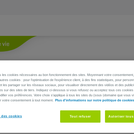
ns les cookies nécessaires au bon fonctionnement des sites. Moyennant votre consentement, 
utres cookies : pour l'optimisation de l'expérience client, à des fins statistiques, pour personn
et les partager sur les réseaux sociaux, pour visualiser directement des vidéos et des publici
es sur des sites de tiers. Indiquez ci-dessous si vous refusez ou acceptez tous ces cookies
ifier vos préférences. Votre choix s'applique à tous les sites du (sous-)domaine que vous vi
er votre consentement à tout moment.
Plus d'informations sur notre politique de cookie
 des cookies
Tout refuser
Autoriser tous