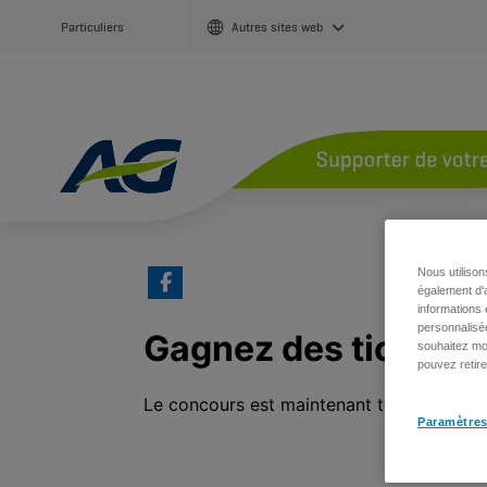
Particuliers
Autres sites web
Nous utiliso
également d'a
informations 
personnalisé
souhaitez mod
pouvez retir
Paramètres