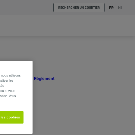
FR
NL
RECHERCHER UN COURTIER
nous utilisons
aliser les
tés
 ou si vous
sitez. Vous
s
 les cookies