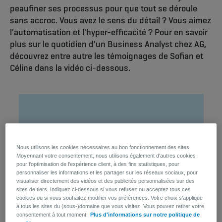
peaufiner ses processus pour que tout se déroule
sans accroc. Vous avez le sens du détail ? Vous aimez
l'automatisation et l'hyper-efficacité ? Pour en savoir
plus sur le quotidien d'un Business Analyst chez AG,
découvrez entre autre les témoignages de Sofian et
Céline dans la vidéo ci-dessous.
Nous utilisons les cookies nécessaires au bon fonctionnement des sites.
Moyennant votre consentement, nous utilisons également d'autres cookies :
pour l'optimisation de l'expérience client, à des fins statistiques, pour
personnaliser les informations et les partager sur les réseaux sociaux, pour
visualiser directement des vidéos et des publicités personnalisées sur des
sites de tiers. Indiquez ci-dessous si vous refusez ou acceptez tous ces
cookies ou si vous souhaitez modifier vos préférences. Votre choix s'applique
à tous les sites du (sous-)domaine que vous visitez. Vous pouvez retirer votre
consentement à tout moment.
Plus d'informations sur notre politique de