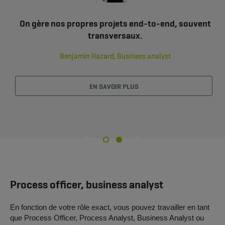
On gère nos propres projets end-to-end, souvent
J'avais quelques doutes sur le secteur de
l'assurance, mais mon travail de Process Analyst
transversaux.
est vraiment passionnant. Tout est hyper
Benjamin Hazard, Business analyst
intéressant et mes collègues sont formidables.
Florence Spruytte, Business analyst
EN SAVOIR PLUS
EN SAVOIR PLUS
Process officer, business analyst
En fonction de votre rôle exact, vous pouvez travailler en tant
que Process Officer, Process Analyst, Business Analyst ou