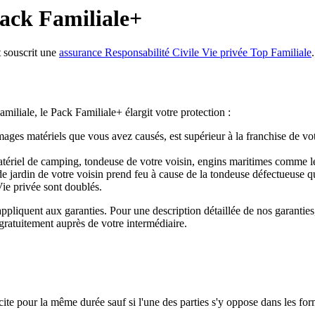
ack Familiale+
t souscrit une
assurance Responsabilité Civile Vie privée Top Familiale
.
iliale, le Pack Familiale+ élargit votre protection :
ages matériels que vous avez causés, est supérieur à la franchise de vo
tériel de camping, tondeuse de votre voisin, engins maritimes comme les 
 de jardin de votre voisin prend feu à cause de la tondeuse défectueuse q
Vie privée sont doublés.
appliquent aux garanties. Pour une description détaillée de nos garanties
gratuitement auprès de votre intermédiaire.
cite pour la même durée sauf si l'une des parties s'y oppose dans les for