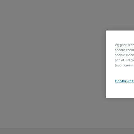
Wij gebruiken
andere cookie
sociale medi
aan of u al d
(sub)domein 
Cookie-ins