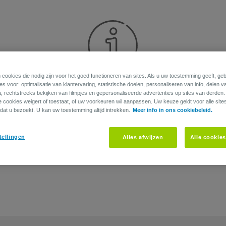
 cookies die nodig zijn voor het goed functioneren van sites. Als u uw toestemming geeft, g
s voor: optimalisatie van klantervaring, statistische doelen, personaliseren van info, delen v
Sorry
a, rechtstreeks bekijken van filmpjes en gepersonaliseerde advertenties op sites van derden
ie cookies weigert of toestaat, of uw voorkeuren wil aanpassen. Uw keuze geldt voor alle site
dat u bezoekt. U kan uw toestemming altijd intrekken.
Meer info in ons cookiebeleid.
Deze link is helaas niet meer geldig.
tellingen
Alles afwijzen
Alle cookie
Neem contact op met je makelaar om meer info te krijgen.