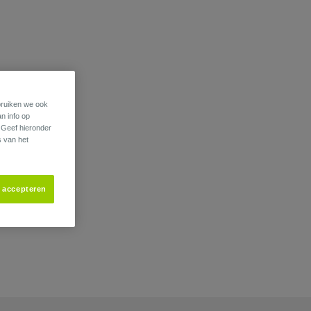
ebruiken we ook
an info op
. Geef hieronder
s van het
s accepteren