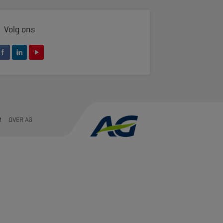
Volg ons
M
OVER AG