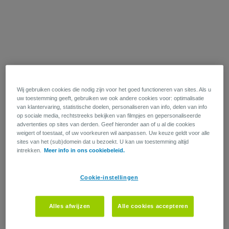
Wij gebruiken cookies die nodig zijn voor het goed functioneren van sites. Als u
uw toestemming geeft, gebruiken we ook andere cookies voor: optimalisatie
van klantervaring, statistische doelen, personaliseren van info, delen van info
op sociale media, rechtstreeks bekijken van filmpjes en gepersonaliseerde
advertenties op sites van derden. Geef hieronder aan of u al die cookies
weigert of toestaat, of uw voorkeuren wil aanpassen. Uw keuze geldt voor alle
sites van het (sub)domein dat u bezoekt. U kan uw toestemming altijd
intrekken.
Meer info in ons cookiebeleid.
Cookie-instellingen
Alles afwijzen
Alle cookies accepteren