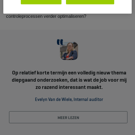
rapportage. Een rapport formuleert ook altijd aanbevelingen.
Wat zijn best practices? Hoe kan AG beleids- en
controleprocessen verder optimaliseren?
Op relatief korte termijn een volledig nieuw thema
diepgaand onderzoeken, dat is wat de job voor mij
zo razend interessant maakt.
Evelyn Van de Wiele, Internal auditor
MEER LEZEN