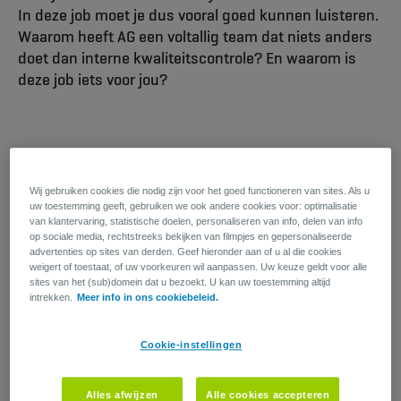
In deze job moet je dus vooral goed kunnen luisteren.
Waarom heeft AG een voltallig team dat niets anders
doet dan interne kwaliteitscontrole? En waarom is
deze job iets voor jou?
Wat doet Interne Audit?
Wij gebruiken cookies die nodig zijn voor het goed functioneren van sites. Als u
Om te checken of AG zijn doelstellingen realiseert, kijken we
uw toestemming geeft, gebruiken we ook andere cookies voor: optimalisatie
onze eigen werkprocessen na. Hoe effectief zijn onze
van klantervaring, statistische doelen, personaliseren van info, delen van info
beleidsprocessen? Werkt onze risicobeheersing optimaal?
op sociale media, rechtstreeks bekijken van filmpjes en gepersonaliseerde
Wat zijn de controleprocessen?
advertenties op sites van derden. Geef hieronder aan of u al die cookies
weigert of toestaat, of uw voorkeuren wil aanpassen. Uw keuze geldt voor alle
sites van het (sub)domein dat u bezoekt. U kan uw toestemming altijd
Het gaat met andere woorden om interne kwaliteitscontrole.
intrekken.
Meer info in ons cookiebeleid.
Dat gebeurt onafhankelijk, objectief en systematisch. AG heeft
audits op alle niveaus en binnen alle domeinen.
Cookie-instellingen
Elke interne audit vertrekt vanuit data: cijfers, beleidsteksten,
gespreksmateriaal uit interviews. De volgende stappen zijn
een grondige analyse volgens een eigen methodologie en
Alles afwijzen
Alle cookies accepteren