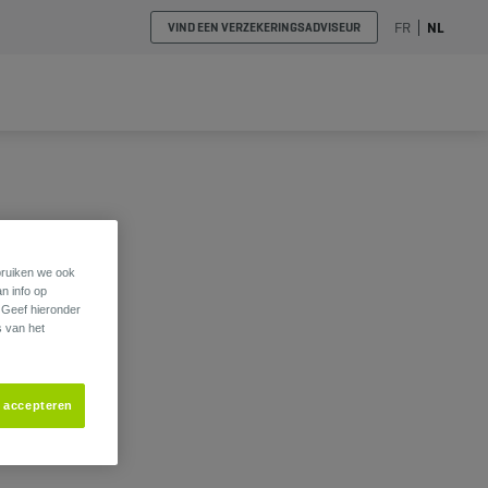
FR
NL
VIND EEN VERZEKERINGSADVISEUR
ebruiken we ook
an info op
. Geef hieronder
s van het
s accepteren