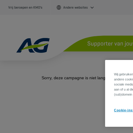
Vrij beroepen en KMO’s
Andere websites
Wij gebruiken
andere cookie
sociale medi
aan of u al d
(sub)domein 
Cookie-ins