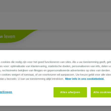
 cookies die nodig zijn voor het goed functioneren van sites. Als u uw toestemming geeft, g
s voor: optimalisatie van klantervaring, statistische doelen, personaliseren van info, delen v
a, rechtstreeks bekijken van filmpjes en gepersonaliseerde advertenties op sites van derden
ie cookies weigert of toestaat, of uw voorkeuren wil aanpassen. Uw keuze geldt voor alle site
dat u bezoekt. U kan uw toestemming altijd intrekken.
Meer info in ons cookiebeleid.
tellingen
Alles afwijzen
Alle cookie