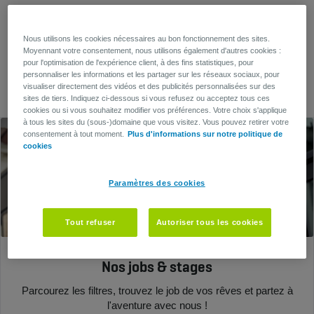
Mais peut-être que les réponses que
Nous utilisons les cookies nécessaires au bon fonctionnement des sites.
vous cherchez se trouvent par ici
Moyennant votre consentement, nous utilisons également d'autres cookies :
pour l'optimisation de l'expérience client, à des fins statistiques, pour
personnaliser les informations et les partager sur les réseaux sociaux, pour
visualiser directement des vidéos et des publicités personnalisées sur des
sites de tiers. Indiquez ci-dessous si vous refusez ou acceptez tous ces
cookies ou si vous souhaitez modifier vos préférences. Votre choix s'applique
à tous les sites du (sous-)domaine que vous visitez. Vous pouvez retirer votre
consentement à tout moment.
Plus d'informations sur notre politique de
cookies
Paramètres des cookies
Tout refuser
Autoriser tous les cookies
Nos jobs & stages
Parcourez les filtres, trouvez le job de vos rêves et partez à
l'aventure avec nous !