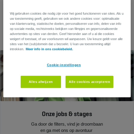
Maar misschien vind je de antwoorden
Wij gebruiken cookies die nodig zijn voor het goed functioneren van sites. Als u
uw toestemming geeft, gebruiken we ook andere cookies voor: optimalisatie
die je zoekt hier!
van klantervaring, statistische doelen, personaliseren van info, delen van info
op sociale media, rechtstreeks bekijken van filmpjes en gepersonaliseerde
advertenties op sites van derden. Geef hieronder aan of u al die cookies
weigert of toestaat, of uw voorkeuren wil aanpassen. Uw keuze geldt voor alle
sites van het (sub)domein dat u bezoekt. U kan uw toestemming altijd
intrekken.
Meer info in ons cookiebeleid.
Cookie-instellingen
Alles afwijzen
Alle cookies accepteren
Onze jobs & stages
Ga door de filters, vind je droombaan
en ga met ons op avontuur