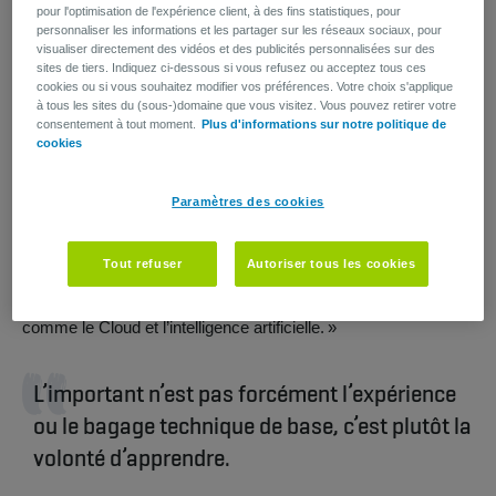
allée à une journée IT Young Pro, qui m’a permis d’être
pour l'optimisation de l'expérience client, à des fins statistiques, pour
engagée. J’ai commencé comme System Engineer dans le
personnaliser les informations et les partager sur les réseaux sociaux, pour
visualiser directement des vidéos et des publicités personnalisées sur des
département Infrastructures & Operations, au sein de l’équipe
sites de tiers. Indiquez ci-dessous si vous refusez ou acceptez tous ces
qui travaillait en 2019 sur le projet de Mainframe
cookies ou si vous souhaitez modifier vos préférences. Votre choix s'applique
Replatforming. L’objectif était la création de la nouvelle
à tous les sites du (sous-)domaine que vous visitez. Vous pouvez retirer votre
plateforme sur laquelle beaucoup de systèmes et applications
consentement à tout moment.
Plus d'informations sur notre politique de
cookies
d’AG tournent aujourd’hui. »
Au début, Assia a été surprise par l’éventail de possibilités au
Paramètres des cookies
sein d’AG : « Pourtant, il y a un cliché courant : d’un point de
vue IT, on associe souvent le domaine des banques et
assurances à des systèmes un peu dépassés. J’ai été
Tout refuser
Autoriser tous les cookies
étonnée de découvrir les fonctions au sein d’AG, qui se
développe aussi dans les secteurs des nouvelles technologies
comme le Cloud et l’intelligence artificielle. »
L’important n’est pas forcément l’expérience
ou le bagage technique de base, c’est plutôt la
volonté d’apprendre.