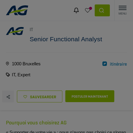
IT
Senior Functional Analyst
1000 Bruxelles
itinéraire
IT, Expert
SAUVEGARDER
POSTULER MAINTENANT
Pourquoi vous choisirez AG
« Supporter de votre vie » : nous n’avons pas choisi ce slogan