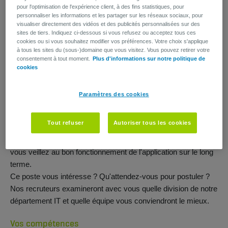
Vous travaillez en étroite collaboration avec le business, vos
pour l'optimisation de l'expérience client, à des fins statistiques, pour
personnaliser les informations et les partager sur les réseaux sociaux, pour
collègues et les architectes pour élaborer la description
visualiser directement des vidéos et des publicités personnalisées sur des
fonctionnelle des solutions IT.
sites de tiers. Indiquez ci-dessous si vous refusez ou acceptez tous ces
Avec les Technical Designers, vous convertissez ces projets
cookies ou si vous souhaitez modifier vos préférences. Votre choix s'applique
à tous les sites du (sous-)domaine que vous visitez. Vous pouvez retirer votre
fonctionnels en projet technique sur mesure.
consentement à tout moment.
Plus d'informations sur notre politique de
Nous comptons sur vous pour garantir la réussite de
cookies
l'implémentation et du testing de ces solutions ! Vous veillez au
respect du planning, du budget et des exigences en matière de
Paramètres des cookies
qualité.
Vous apportez votre aide pendant les tests d'acceptation
Tout refuser
Autoriser tous les cookies
réalisés par le business et l'équipe IT.
Cerise sur le gâteau, vous organisez la mise en production et
vous veillez au bon fonctionnement de l'application sur le long
terme.
Ce poste vous intéresse ? Qu'attendez-vous pour postuler ?
Nos recruteurs examineront avec vous quelle division de notre
département IT et quelle équipe vous conviendront le mieux.
Vos compétences