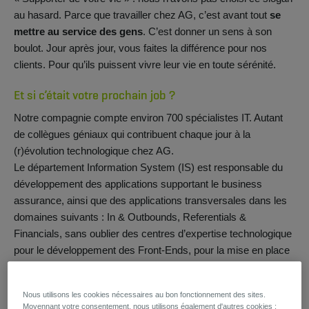
au hasard. Parce que travailler chez AG, c’est avant tout
se
mettre au service des gens
. C’est donner un sens à son
boulot. Jour après jour, vous faites la différence pour nos
clients. Pour qu’ils puissent vivre leur vie en toute sérénité.
Et si c’était votre prochain job ?
Notre compagnie compte environ 700 spécialistes IT. Autant
de collègues géniaux qui contribuent chaque jour à la
(r)évolution technologique chez AG.
Le département Information System (IS) est responsable du
développement des applications supportant le business
assurance, ainsi que des applications transversales dans les
domaines suivants : In & Outbounds, Referentials &
Financials, sans oublier des centres d’expertise technologique
pour le développement des Front-Ends, pour la mise en place
d’APIs et s…
Nous recherchons un(e) Functional Analyst pour renforcer ce
Nous utilisons les cookies nécessaires au bon fonctionnement des sites.
département :
Moyennant votre consentement, nous utilisons également d'autres cookies :