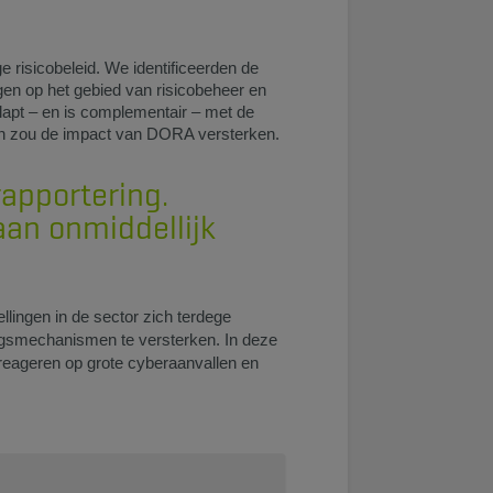
risicobeleid. We identificeerden de
ngen op het gebied van risicobeheer en
rlapt – en is complementair – met de
 en zou de impact van DORA versterken.
rapportering.
aan onmiddellijk
llingen in de sector zich terdege
ngsmechanismen te versterken. In deze
 reageren op grote cyberaanvallen en