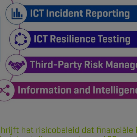
hrijft het risicobeleid dat financiël