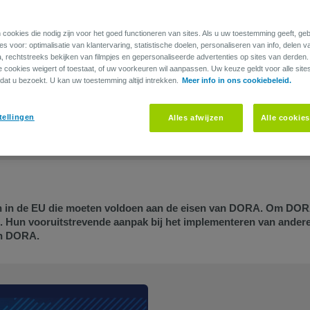
 cookies die nodig zijn voor het goed functioneren van sites. Als u uw toestemming geeft, g
s voor: optimalisatie van klantervaring, statistische doelen, personaliseren van info, delen v
a, rechtstreeks bekijken van filmpjes en gepersonaliseerde advertenties op sites van derden
ie cookies weigert of toestaat, of uw voorkeuren wil aanpassen. Uw keuze geldt voor alle site
pliance: de bijdrage van het IT-tea
dat u bezoekt. U kan uw toestemming altijd intrekken.
Meer info in ons cookiebeleid.
tellingen
Alles afwijzen
Alle cookie
DELEN
en in de EU die moeten voldoen aan de eisen van DORA. Om DOR
s. Hun vooruitstrevende aanpak bij het implementeren van ander
an DORA.