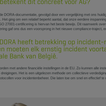
betekent dit concreet voor AG?
 DORA-documentatie, gevolgd door een vergelijking met ons huidige 
rs. Het ging om een relatief beperkt aantal, dat onze eerdere inspanni
ISO 27001-certificering is hiervan het beste bewijs. Dit raamwerk ove
cering gaf ons dus een voorsprong in het nieuwe compliance-traject,
 DORA heeft betrekking op incident-
en moeten elk ernstig incident voort
ale Bank van België.
rden met andere financiële instellingen in de EU. Zo kunnen alle inste
dreigingen. Het is een uitgelezen methode om collectieve verdedigi
tocollen voor incidentenbeheer. Die laten toe om snel en effectief te