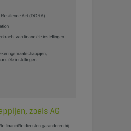
al Resilience Act (DORA)
ation
rkracht van financiële instellingen
ekeringsmaatschappijen,
nciële instellingen.
ppijen, zoals AG
ële financiële diensten garanderen bij