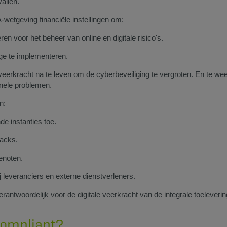
vallen.
-wetgeving financiële instellingen om:
en voor het beheer van online en digitale risico's.
ge te implementeren.
e veerkracht na te leven om de cyberbeveiliging te vergroten. En te we
onele problemen.
n:
e instanties toe.
hacks.
enoten.
j leveranciers en externe dienstverleners.
rantwoordelijk voor de digitale veerkracht van de integrale toeleveri
compliant?