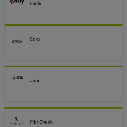
Easly
Etixx
Jims
FibriCheck