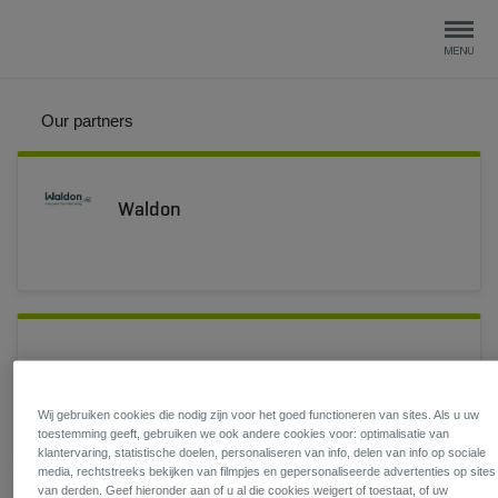
Our partners
Waldon
Doktr
Wij gebruiken cookies die nodig zijn voor het goed functioneren van sites. Als u uw
toestemming geeft, gebruiken we ook andere cookies voor: optimalisatie van
klantervaring, statistische doelen, personaliseren van info, delen van info op sociale
media, rechtstreeks bekijken van filmpjes en gepersonaliseerde advertenties op sites
van derden. Geef hieronder aan of u al die cookies weigert of toestaat, of uw