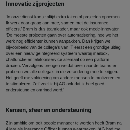
Innovatie zijprojecten
‘In onze dienst kan je altijd extra taken of projecten opnemen.
Ik werk daar graag aan mee, samen met de insurance
officers.’ Bram is dus teamleader, maar ook mede-innovator.
‘De meeste projecten gaan over automatisering, hoe we het
werk nog efficiënter kunnen aanpakken. Dan krijgen we
bijvoorbeeld van de collega’s van IT eerst een grondige uitleg
over een nieuw geïntegreerd systeem waarbij mailbox,
chatfunctie en telefoonservice allemaal op één platform
draaien. Vervolgens brengen we dat over naar de teams en
proberen we alle collega’s in die verandering mee te krijgen.
Het geeft me voldoening om andere mensen te motiveren en
te stimuleren. Zelf voel ik bij AG ook dat ik heel goed
ondersteund en omringd word.’
Kansen, sfeer en ondersteuning
Zijn ambitie om ooit people manager te worden heeft Bram na
4 jaar als Insurance Officer kunnen waarmaken. ‘AG had me