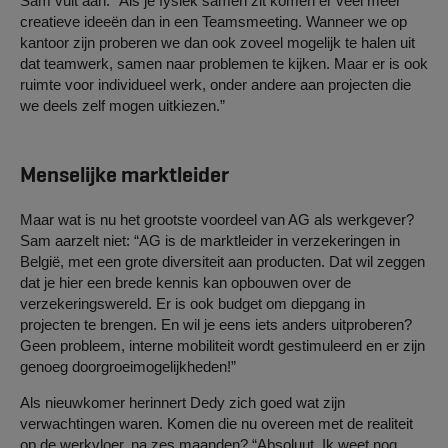
Sam vult aan: “Als je fysiek samen zit komen er veel meer
creatieve ideeën dan in een Teamsmeeting. Wanneer we op
kantoor zijn proberen we dan ook zoveel mogelijk te halen uit
dat teamwerk, samen naar problemen te kijken. Maar er is ook
ruimte voor individueel werk, onder andere aan projecten die
we deels zelf mogen uitkiezen.”
Menselijke marktleider
Maar wat is nu het grootste voordeel van AG als werkgever?
Sam aarzelt niet: “AG is de marktleider in verzekeringen in
België, met een grote diversiteit aan producten. Dat wil zeggen
dat je hier een brede kennis kan opbouwen over de
verzekeringswereld. Er is ook budget om diepgang in
projecten te brengen. En wil je eens iets anders uitproberen?
Geen probleem, interne mobiliteit wordt gestimuleerd en er zijn
genoeg doorgroeimogelijkheden!”
Als nieuwkomer herinnert Dedy zich goed wat zijn
verwachtingen waren. Komen die nu overeen met de realiteit
op de werkvloer, na zes maanden? “Absoluut. Ik weet nog