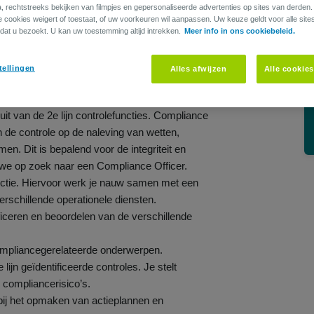
a, rechtstreeks bekijken van filmpjes en gepersonaliseerde advertenties op sites van derden
 een durver die de klant écht centraal zet? Tot
ie cookies weigert of toestaat, of uw voorkeuren wil aanpassen. Uw keuze geldt voor alle site
dat u bezoekt. U kan uw toestemming altijd intrekken.
Meer info in ons cookiebeleid.
tellingen
Alles afwijzen
Alle cookie
e door de toezichthouder erkende Compliance
d van het Compliance Office en rapporteert aan
t van de 2e lijn controlefuncties. Compliance
n de controle op de naleving van wetten,
en. Dit is bepalend voor de integriteit en
n we op zoek naar een Compliance Officer.
unctie. Hiervoor werk je nauw samen met een
rschillende operationele diensten.
ficeren en beoordelen van de verschillende
ompliancegerelateerde onderwerpen.
 lijn geïdentificeerde controles. Je stelt
e compliancerisico’s.
bij het opmaken van actieplannen en