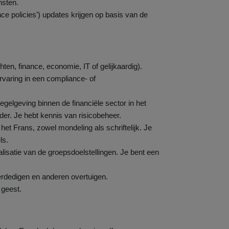
nsten.
nce policies’) updates krijgen op basis van de
ten, finance, economie, IT of gelijkaardig).
rvaring in een compliance- of
gelgeving binnen de financiële sector in het
er. Je hebt kennis van risicobeheer.
et Frans, zowel mondeling als schriftelijk. Je
ls.
lisatie van de groepsdoelstellingen. Je bent een
verdedigen en anderen overtuigen.
 geest.