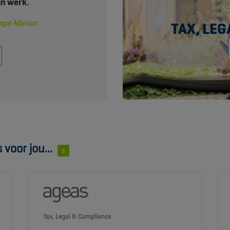
jn werk.
Ac
egal Advisor
TAX, LE
voor jou...
6
Tax, Legal & Compliance