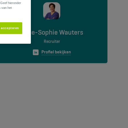
. Geef hieronder
s van het
s accepteren
Anne-Sophie Wauters
Recruiter
Profiel bekijken