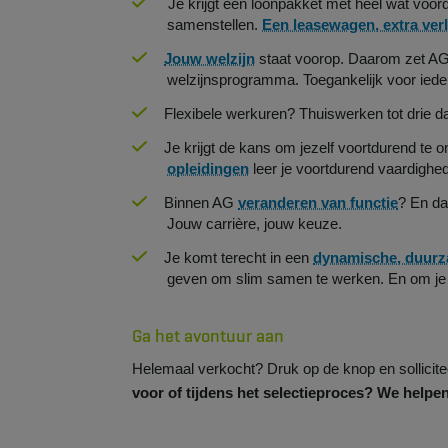
Je krijgt een loonpakket met heel wat voord
samenstellen.
Een leasewagen, extra ver
Jouw welzijn
staat voorop. Daarom zet AG 
welzijnsprogramma. Toegankelijk voor iede
Flexibele werkuren? Thuiswerken tot drie d
Je krijgt de kans om jezelf voortdurend te 
opleidingen
leer je voortdurend vaardighede
Binnen AG
veranderen van functie
? En da
Jouw carrière, jouw keuze.
Je komt terecht in een
dynamische, duur
geven om slim samen te werken. En om je 
Ga het avontuur aan
Helemaal verkocht? Druk op de knop en sollicit
voor of tijdens het selectieproces? We helpen