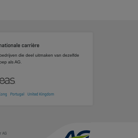
nationale carrière
bedrijven die deel uitmaken van dezelfde
oep als AG.
Kong
Portugal
United Kingdom
r AG