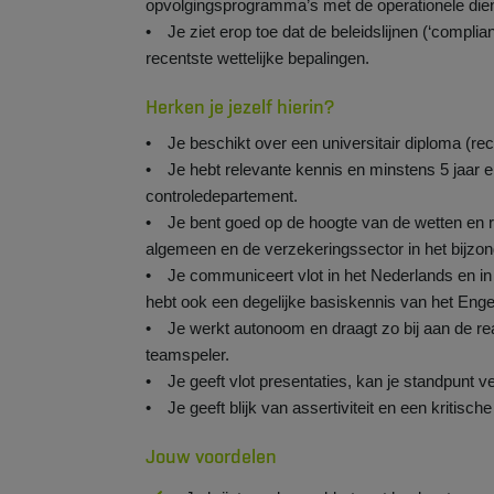
opvolgingsprogramma’s met de operationele die
• Je ziet erop toe dat de beleidslijnen (‘complia
recentste wettelijke bepalingen.
Herken je jezelf hierin?
• Je beschikt over een universitair diploma (rech
• Je hebt relevante kennis en minstens 5 jaar e
controledepartement.
• Je bent goed op de hoogte van de wetten en re
algemeen en de verzekeringssector in het bijzond
• Je communiceert vlot in het Nederlands en in h
hebt ook een degelijke basiskennis van het Enge
• Je werkt autonoom en draagt zo bij aan de rea
teamspeler.
• Je geeft vlot presentaties, kan je standpunt 
• Je geeft blijk van assertiviteit en een kritische
Jouw voordelen