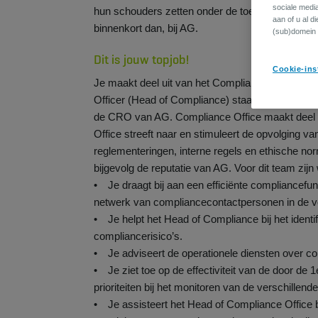
sociale medi
hun schouders zetten onder de toekomst. Jij bent
aan of u al d
binnenkort dan, bij AG.
(sub)domein 
Dit is jouw topjob!
Cookie-ins
Je maakt deel uit van het Compliance Office. D
Officer (Head of Compliance) staat aan het hoof
de CRO van AG. Compliance Office maakt deel ui
Office streeft naar en stimuleert de opvolging va
reglementeringen, interne regels en ethische norm
bijgevolg de reputatie van AG. Voor dit team zij
• Je draagt bij aan een efficiënte compliancef
netwerk van compliancecontactpersonen in de ve
• Je helpt het Head of Compliance bij het identi
compliancerisico’s.
• Je adviseert de operationele diensten over c
• Je ziet toe op de effectiviteit van de door de 1e
prioriteiten bij het monitoren van de verschillend
• Je assisteert het Head of Compliance Office 