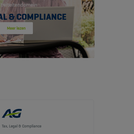
tiviteitendomein
GAL & COMPLIANCE
Meer lezen
Tax, Legal & Compliance