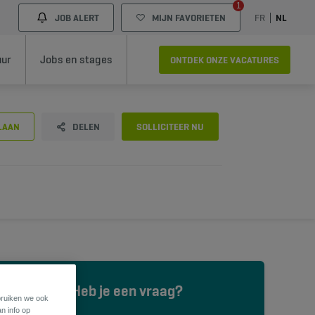
1
JOB ALERT
MIJN FAVORIETEN
FR
NL
uur
Jobs en stages
ONTDEK ONZE VACATURES
LAAN
DELEN
SOLLICITEER NU
Heb je een vraag?
ebruiken we ook
an info op