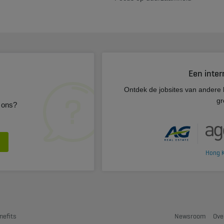
Een inter
s
Ontdek de jobsites van andere 
gr
 ons?
Hong 
nefits
Newsroom
Ove